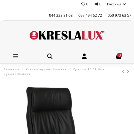
0
0
Русский
044 228 81 08
097 494 62 72
050 973 63 57
0
Главная
Кресла руководителя
Кресло А823 для
руководителя