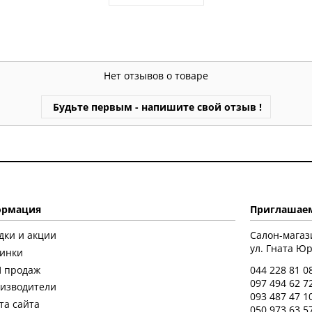
Нет отзывов о товаре
Будьте первым - напишите свой отзыв !
рмация
Приглашаем
дки и акции
Салон-магаз
ул. Гната Юры
инки
 продаж
044 228 81 0
097 494 62 7
изводители
093 487 47 1
та сайта
050 973 63 5