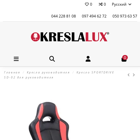
0
0
Русский
044 228 81 08
097 494 62 72
050 973 63 57
0
Главная
Кресла руководителя
Кресло SPORTDRIVE
SD-02 для руководителя