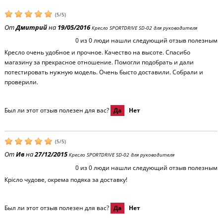
(
5
/
5
)
От
Дмитрий
на
19/05/2016
Кресло SPORTDRIVE SD-02 для руководителя
0
из
0
люди нашли следующий отзыв полезным
Кресло очень удобное и прочное. Качество на высоте. Спасибо
магазину за прекрасное отношение. Помогли подобрать и дали
потестировать нужную модель. Очень бысто доставили. Собрали и
проверили.
Был ли этот отзыв полезен для вас?
Да
Нет
(
5
/
5
)
От
Ив
на
27/12/2015
Кресло SPORTDRIVE SD-02 для руководителя
0
из
0
люди нашли следующий отзыв полезным
Крісло чудове, окрема подяка за доставку!
Был ли этот отзыв полезен для вас?
Да
Нет