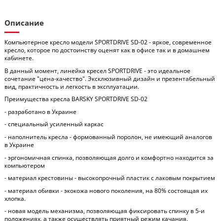
Описание
Компьютерное кресло модели SPORTDRIVE SD-02 - яркое, современное
кресло, которое по достоинству оценят как в офисе так и в домашнем
кабинете.
В данный момент, линейка кресел SPORTDRIVE - это идеальное
сочетание "цена-качество". Эксклюзивный дизайн и презентабельный
вид, практичность и легкость в эксплуатации.
Преимущества кресла BARSKY SPORTDRIVE SD-02
- разработано в Украине
- специальный усиленный каркас
- наполнитель кресла - формованный поролон, не имеющий аналогов
в Украине
- эргономичная спинка, позволяющая долго и комфортно находится за
компьютером
- материал крестовины - высокопрочный пластик с лаковым покрытием
- материал обивки - экокожа нового поколения, на 80% состоящая их
хлопка.
- новая модель механизма, позволяющая фиксировать спинку в 5-и
положениях, а также осуществлять приятный режим качания.