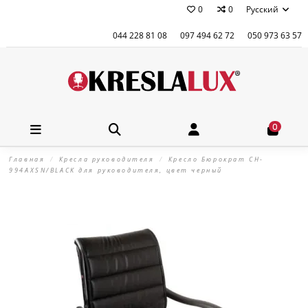
0
0
Русский
044 228 81 08
097 494 62 72
050 973 63 57
0
Главная
Кресла руководителя
Кресло Бюрократ CH-
994AXSN/BLACK для руководителя, цвет черный