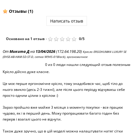
Отзывы
(1)
Написать отзыв
Основано на
1
отзыв
-
0
/
5
От
Микита Д
на
13/04/2026
(172.64.198.20)
Кресло ERGOHUMAN LUXURY SE
(EHSE-AB-HAM-5D-ST-D, сетка W945-01Black), эргономичное
0
из
0
люди нашли следующий отзыв полезным
Крісло дійсно дуже класне.
Це моє перше ергономічне крісло, тому знадобився час, щоб тіло до
нього звикло (десь 2-3 тижні), але після цього періоду відчуваєш себе
просто одним цілим з кріслом :)
Зараз пройшло вже майже 3 місяця з моменту покупки - все працює
чудово, як і в перший день. Можу пропрацювати багато годин без
перерв і взагалі цього не відчути.
Також дуже зручно, що в цій моделі можна налаштувати натяг сітки