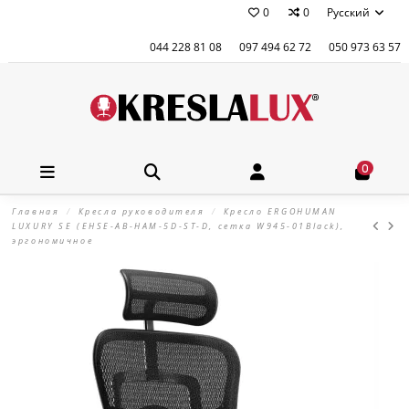
0
0
Русский
044 228 81 08
097 494 62 72
050 973 63 57
0
Главная
Кресла руководителя
Кресло ERGOHUMAN
LUXURY SE (EHSE-AB-HAM-5D-ST-D, сетка W945-01Black),
эргономичное