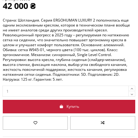
42 000 ₴
Страна: Шотландия. Серия ERGOHUMAN LUXURY 2 пополнилась еще
одним эксклюзивным креслом, которое в техническом плане вообще
не имеет аналогов среди других производителей кресел.
Революционный прогресс в 2025 году – регулируемая по натяжению
сетка на сидении, что значительно повышает эргономику кресла в
целом и улучшает комфорт пользователя. Основание: алюминий.
Обивка: сетка W945-01, черного цвета (100 тыс. циклов). Класс:
эргономичное. Механизм: синхронный, Single Level Control.
Регулировки: высота кресла, глубина сиденья (слайдер-механизм),
высота спинки, фиксация наклона, выбор угла свободного качания,
жесткость поясничной поддержки, жесткость качания, регулировка
натяжения сетки сиденья. Подлокотники: 5D. Подголовник: 2D.
Нагрузка: 125 кг. Гарантия: 5 лет.
Купить