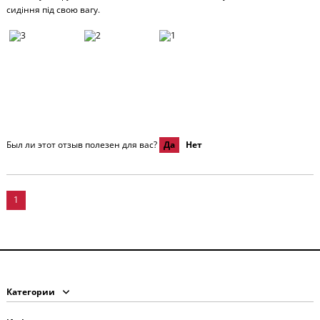
сидіння під свою вагу.
Был ли этот отзыв полезен для вас?
Да
Нет
1
Категории