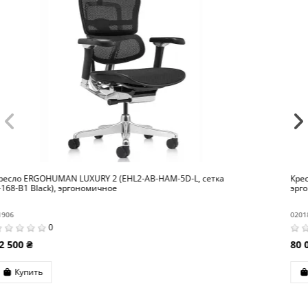
Кресло ERGOHUMAN SE (EHSE-AB-HAM-5D-E-D+LM-CH),
эргономичное, черное
02018
0
80 000 ₴
Купить