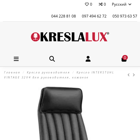
0
0
Русский
044 228 81 08
097 494 62 72
050 973 63 57
0
Главная
Кресла руководителя
Кресло INTERSTUHL
VINTAGE 32V4 для руководителя, кожаное