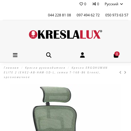
0
0
Русский
044 228 81 08
097 494 62 72
050 973 63 57
0
Главная
Кресла руководителя
Кресло ERGOHUMAN
ELITE 2 (EHE2-AB-HAM-5D-L, сетка T-168-B6 Green),
эргономичное