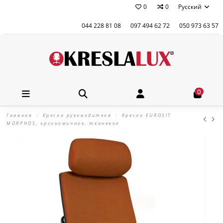
0
0
Русский
044 228 81 08
097 494 62 72
050 973 63 57
0
Главная
Кресла руководителя
Кресло EUROSIT
MORPHOS, эргономичное, тканевое