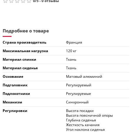
0
/
5
-
0
отзывы
Подробнее о товаре
Страна производитель
Франция
Максимальная нагрузка
120 кг
Материал спинки
Ткань
Материал сиденья
Ткань
Основание
Матовый алюминий
Подголовник
Регулируемый
Подлокотники
Регулируемые
Механизм
Синхронный
Регулировки
Высота посадки
Высота поясничной опоры
Глубина сиденья
Жесткость качания
Угол наклона сиденья