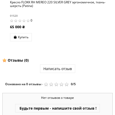
 RH MEREO 220 SILVER GREY эргономичное, ткань-
Кресло FLOKK R
a)
01521
0
0
67 000 ₴
Купить
Отзывы
(0)
Написать отзыв
Основано на
0
отзывы
-
0
/
5
Нет отзывов о товаре
Будьте первым - напишите свой отзыв !