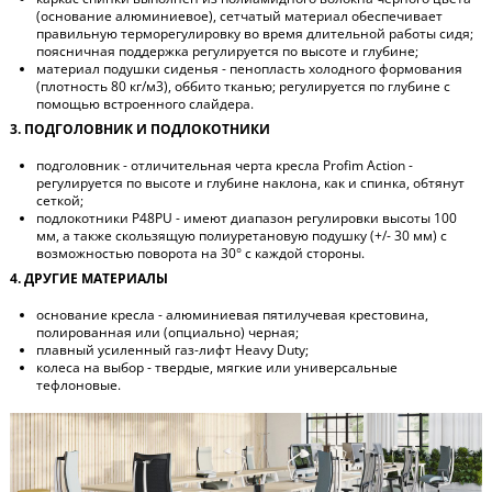
(основание алюминиевое), сетчатый материал обеспечивает
правильную терморегулировку во время длительной работы сидя;
поясничная поддержка регулируется по высоте и глубине;
материал подушки сиденья - пенопласть холодного формования
(плотность 80 кг/м3), оббито тканью; регулируется по глубине с
помощью встроенного слайдера.
3. ПОДГОЛОВНИК И ПОДЛОКОТНИКИ
подголовник - отличительная черта кресла Profim Action -
регулируется по высоте и глубине наклона, как и спинка, обтянут
сеткой;
подлокотники P48PU - имеют диапазон регулировки высоты 100
мм, а также скользящую полиуретановую подушку (+/- 30 мм) с
возможностью поворота на 30° с каждой стороны.
4. ДРУГИЕ МАТЕРИАЛЫ
основание кресла - алюминиевая пятилучевая крестовина,
полированная или (опциально) черная;
плавный усиленный газ-лифт Heavy Duty;
колеса на выбор - твердые, мягкие или универсальные
тефлоновые.