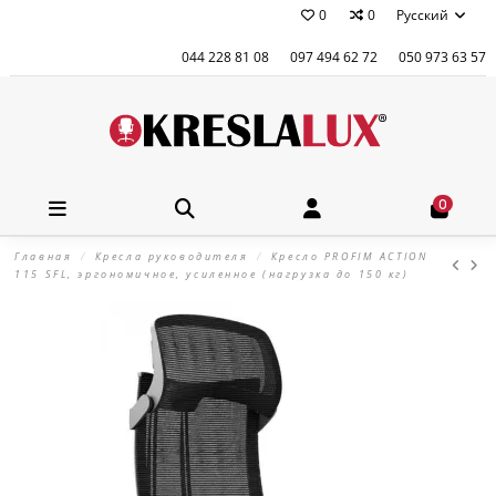
0
0
Русский
044 228 81 08
097 494 62 72
050 973 63 57
0
Главная
Кресла руководителя
Кресло PROFIM ACTION
115 SFL, эргономичное, усиленное (нагрузка до 150 кг)