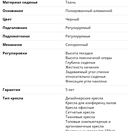
Материал сиденья
Ткань
Основание
Полированный алюминий
Цвет
Черный
Подголовник
Регулируемый
Подлокотники
Регулируемые
Механизм
Синхронный
Регулировки
Высота посадки
Высота поясничной опоры
Глубина сиденья
Жесткость качания
Задаваемый угол спинки
относительно сиденья
Фиксация угла наклона
Гарантия
5 лет
Тип кресла
Дизайнерские кресла
Кресла для конференц-залов
Кресла офисные
Сетчатые кресла
Тканевые кресла
Топовые компьютерные и
эргономичные кресла
Усиленные кресла (от 150кг)