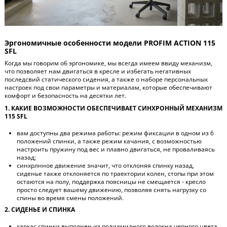
Эргономичные особенности модели PROFIM ACTION 115
SFL
Когда мы говорим об эргономике, мы всегда имеем ввиду механизм,
что позволяет нам двигаться в кресле и избегать негативных
последсвий статического сидения, а также о наборе персональных
настроек под свои параметры и материалам, которые обеспечивают
комфорт и безопасность на десятки лет.
1. КАКИЕ ВОЗМОЖНОСТИ ОБЕСПЕЧИВАЕТ СИНХРОННЫЙ МЕХАНИЗМ
115 SFL
вам доступны два режима работы: режим фиксации в одном из 6
положений спинки, а также режим качания, с возможностью
настроить пружину под вес и плавно двигаться, не проваливаясь
назад;
синхрлнное движение значит, что отклоняя спинку назад,
сиденье также отклоняется по траектории колен, стопы при этом
остаются на полу, поддержка поясницы не смещается - кресло
просто следует вашему движению, позволяя снять нагрузку со
спины во время смены положений.
2. СИДЕНЬЕ И СПИНКА
каркас спинки выполнен из полиамидного волокна черного цвета