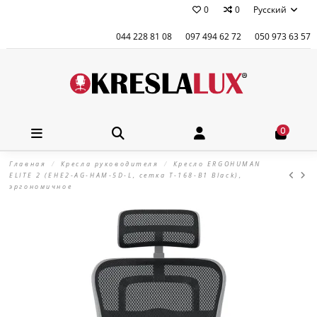
0
0
Русский
044 228 81 08
097 494 62 72
050 973 63 57
0
Главная
Кресла руководителя
Кресло ERGOHUMAN
ELITE 2 (EHE2-AG-HAM-5D-L, сетка T-168-B1 Black),
эргономичное