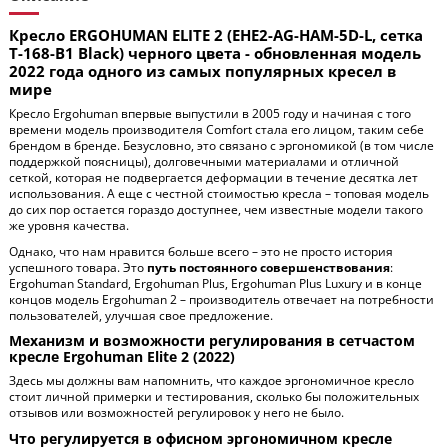
Кресло ERGOHUMAN ELITE 2 (EHE2-AG-HAM-5D-L, сетка
T-168-B1 Black) черного цвета - обновленная модель
2022 года одного из самых популярных кресел в
мире
Кресло Ergohuman впервые выпустили в 2005 году и начиная с того
времени модель производителя Comfort стала его лицом, таким себе
брендом в бренде. Безусловно, это связано с эргономикой (в том числе
поддержкой поясницы), долговечными материалами и отличной
сеткой, которая не подвергается деформации в течение десятка лет
использования. А еще с честной стоимостью кресла – топовая модель
до сих пор остается гораздо доступнее, чем известные модели такого
же уровня качества.
Однако, что нам нравится больше всего – это не просто история
успешного товара. Это
путь
постоянного совершенствования
:
Ergohuman Standard, Ergohuman Plus, Ergohuman Plus Luxury и в конце
концов модель Ergohuman 2 – производитель отвечает на потребности
пользователей, улучшая свое предложение.
Механизм и возможности регулирования в сетчастом
кресле Ergohuman Elite 2 (2022)
Здесь мы должны вам напомнить, что каждое эргономичное кресло
стоит личной примерки и тестирования, сколько бы положительных
отзывов или возможностей регулировок у него не было.
Что регулируется в офисном эргономичном кресле