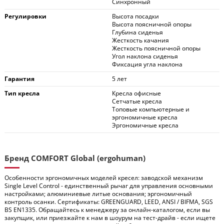
Синхронный
Регулировки
Высота посадки
Высота поясничной опоры
Глубина сиденья
Жесткость качания
Жесткость поясничной опоры
Угол наклона сиденья
Фиксация угла наклона
Гарантия
5 лет
Тип кресла
Кресла офисные
Сетчатые кресла
Топовые компьютерные и
эргономичные кресла
Эргономичные кресла
Бренд COMFORT Global (ergohuman)
Особенности эргономичных моделей кресел: заводской механизм
Single Level Control - единственный рычаг для управления основными
настройками; алюминиевые литые основания; эргономичный
контроль осанки. Сертификаты: GREENGUARD, LEED, ANSI / BIFMA, SGS
BS EN1335. Обращайтесь к менеджеру за онлайн-каталогом, если вы
закупщик, или приезжайте к нам в шоурум на тест-драйв - если ищете