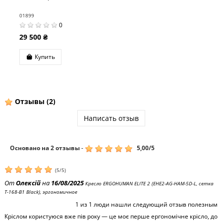
01899
0
29 500 ₴
Купить
Отзывы
(2)
Написать отзыв
Основано на
2
отзывы
-
5,00
/
5
(
5
/
5
)
От
Олексій
на
16/08/2025
Кресло ERGOHUMAN ELITE 2 (EHE2-AG-HAM-5D-L, сетка
T-168-B1 Black), эргономичное
1
из
1
люди нашли следующий отзыв полезным
Кріслом користуюся вже пів року — це моє перше ергономічне крісло, до