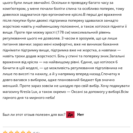
цього були лише звичайні. Оскільки я проводжу багато часу за
комп’ютером, у мене почали боліти спина та особливо поперек, тому
довелося задуматися про ергономічне крісло.В перші дні враження
після покупки були двоякі: підтримка попереку здавалася занадто
жорсткою навіть у найменшому положенні, а також хотілося підняти її
вище. Проте при моєму зрості (178 см) максимальний рівень
регулювання цього не дозволяв. З часом я зрозумів, що це лише
питання звички: зараз мені комфортно, вже не виникає бажання
піднімати підтримку вище, підтримка вже не жорстка, а навпаки —
навіть трохи додав жорсткості. Біль у спині та попереку зник.Загальні
враження від крісла — на найвищому рівні. Єдине, що хотілося б
бачити в цій моделі, — це можливість регулювання підголівника не
лише по висоті та нахилу, а й у напрямку вперед-назад.Спочатку я
довго вагався з вибором, адже планований бюджет був значно
менший. Проте зараз зовсім не шкодую про свій вибір. Хочу подякувати
магазину Kresla Lux, а також окремо — Оксані за допомогу у виборі.Всім
гарного дня та мирного неба!
Был ли этот отзыв полезен для вас?
Да
Нет