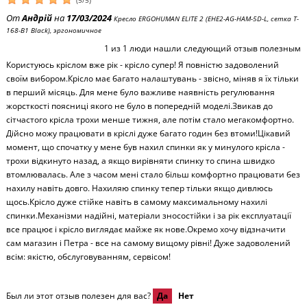
(
5
/
5
)
От
Андрій
на
17/03/2024
Кресло ERGOHUMAN ELITE 2 (EHE2-AG-HAM-5D-L, сетка T-
168-B1 Black), эргономичное
1
из
1
люди нашли следующий отзыв полезным
Користуюсь кріслом вже рік - крісло супер! Я повністю задоволений
своїм вибором.Крісло має багато налаштувань - звісно, міняв я їх тільки
в перший місяць. Для мене було важливе наявність регулювання
жорсткості поясниці якого не було в попередній моделі.Звикав до
сітчастого крісла трохи менше тижня, але потім стало мегакомфортно.
Дійсно можу працювати в кріслі дуже багато годин без втоми!Цікавий
момент, що спочатку у мене був нахил спинки як у минулого крісла -
трохи відкинуто назад, а якщо вирівняти спинку то спина швидко
втомлювалась. Але з часом мені стало більш комфортно працювати без
нахилу навіть довго. Нахиляю спинку тепер тільки якщо дивлюсь
щось.Крісло дуже стійке навіть в самому максимальному нахилі
спинки.Механізми надійні, матеріали зносостійки і за рік експлуатації
все працює і крісло виглядає майже як нове.Окремо хочу відзначити
сам магазин і Петра - все на самому вищому рівні! Дуже задоволений
всім: якістю, обслуговуванням, сервісом!
Был ли этот отзыв полезен для вас?
Да
Нет