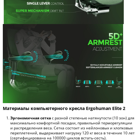
Материалы компьютерного кресла Ergohuman Elite 2
Эргономичная сетка
с разной степенью натянутости (10 зон) для
максимально комфортной посадки, правильной терморегуляции
и распределения веса. Сетка состоит из нейлоновых и хлопковых
переплетений, выдерживает нагрузку 120 кг веса в течение 10 лет
(сертифицирована на 100000 циклов встать-сесть).