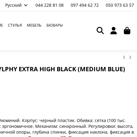
Русский
044 228 81 08
097 494 62 72
050 973 63 57
ИЕ
СТУЛЬЯ
МЕБЕЛЬ
БЮВАРЫ
LPHY EXTRA HIGH BLACK (MEDIUM BLUE)
Я
люминий. Корпус: черный пластик. Обивка: сетка (100 тыс.
сс: эргономичное. Механизм: синхронный. Регулировки: высота,
ничной опоры, глубина спинки, фиксация наклона, фиксация в