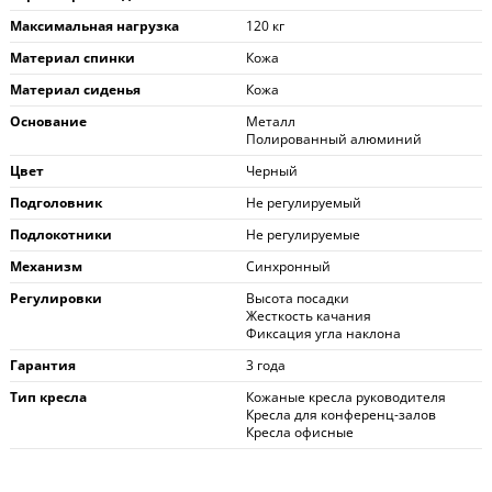
Максимальная нагрузка
120 кг
Материал спинки
Кожа
Материал сиденья
Кожа
Основание
Металл
Полированный алюминий
Цвет
Черный
Подголовник
Не регулируемый
Подлокотники
Не регулируемые
Механизм
Синхронный
Регулировки
Высота посадки
Жесткость качания
Фиксация угла наклона
Гарантия
3 года
Тип кресла
Кожаные кресла руководителя
Кресла для конференц-залов
Кресла офисные