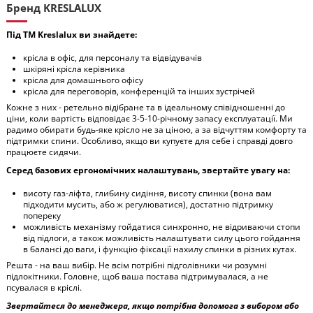
Бренд KRESLALUX
Під ТМ Kreslalux ви знайдете:
крісла в офіс, для персоналу та відвідувачів
шкіряні крісла керівника
крісла для домашнього офісу
крісла для переговорів, конференцій та інших зустрічей
Кожне з них - ретельно відібране та в ідеальному співідношенні до
ціни, коли вартість відповідає 3-5-10-річному запасу експлуатації. Ми
радимо обирати будь-яке крісло не за ціною, а за відчуттям комфорту та
підтримки спини. Особливо, якщо ви купуєте для себе і справді довго
працюєте сидячи.
Серед базових ергономічних налаштувань, звертайте увагу на:
висоту газ-ліфта, глибину сидіння, висоту спинки (вона вам
підходити мусить, або ж регулюватися), достатню підтримку
попереку
можливість механізму гойдатися синхронно, не відриваючи стопи
від підлоги, а також можливість налаштувати силу цього гойдання
в балансі до ваги, і функцію фіксації нахилу спинки в різних кутах.
Решта - на ваш вибір. Не всім потрібні підголівники чи розумні
підлокітники. Головне, щоб ваша постава підтримувалася, а не
псувалася в кріслі.
Звертайтеся до менеджера, якщо потрібна допомога з вибором або