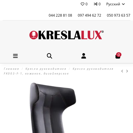
0
0
Русский
044 228 81 08
097 494 62 72
050 973 63 57
0
Главная
Кресла руководителя
Кресло руководителя
FK003-F-1, кожаное, дизайнерское