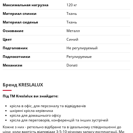
Максимальная нагрузка
120 кг
Материал спинки
Ткань
Материал сиденья
Ткань
Основание
Металл
Цвет
Синий
Подголовник
Не регулируемый
Подлокотники
Регулируемые
Механизм
Donati
Бренд KRESLALUX
Під ТМ Kreslalux ви знайдете:
крісла в офіс, для персоналу та відвідувачів
шкіряні крісла керівника
крісла для домашнього офісу
крісла для переговорів, конференцій та інших зустрічей
Кожне з них - ретельно відібране та в ідеальному співідношенні до
ціни, коли вартість відповідає 3-5-10-річному запасу експлуатації. Ми