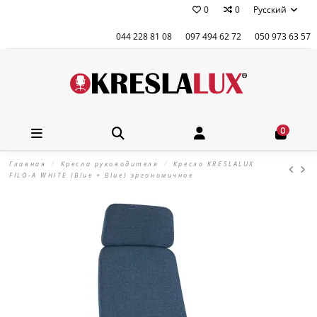
0
0
Русский
044 228 81 08
097 494 62 72
050 973 63 57
0
Главная
Кресла руководителя
Кресло KRESLALUX
FILO-A WHITE (Blue + Blue) эргономичное