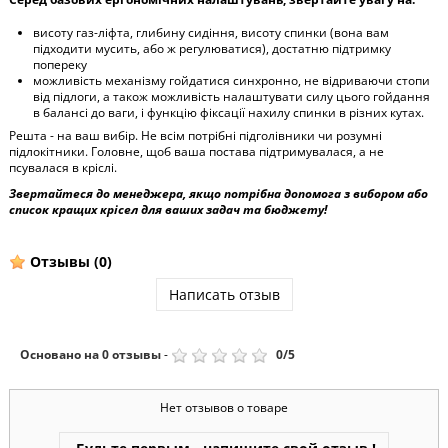
висоту газ-ліфта, глибину сидіння, висоту спинки (вона вам
підходити мусить, або ж регулюватися), достатню підтримку
попереку
можливість механізму гойдатися синхронно, не відриваючи стопи
від підлоги, а також можливість налаштувати силу цього гойдання
в балансі до ваги, і функцію фіксації нахилу спинки в різних кутах.
Решта - на ваш вибір. Не всім потрібні підголівники чи розумні
підлокітники. Головне, щоб ваша постава підтримувалася, а не
псувалася в кріслі.
Звертайтеся до менеджера, якщо потрібна допомога з вибором або
список кращих крісел для ваших задач та бюджету!
Отзывы
(0)
Написать отзыв
Основано на
0
отзывы
-
0
/
5
Нет отзывов о товаре