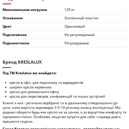
Максимальная нагрузка
120 кг
Основание
Усиленный пластик
Цвет
Оранжевый
Подголовник
Не регулируемый
Подлокотники
Регулируемые
Бренд KRESLALUX
Під ТМ Kreslalux ви знайдете:
крісла в офіс, для персоналу та відвідувачів
шкіряні крісла керівника
крісла для домашнього офісу
крісла для переговорів, конференцій та інших зустрічей
Кожне з них - ретельно відібране та в ідеальному співідношенні до
ціни, коли вартість відповідає 3-5-10-річному запасу експлуатації. Ми
радимо обирати будь-яке крісло не за ціною, а за відчуттям комфорту та
підтримки спини. Особливо, якщо ви купуєте для себе і справді довго
працюєте сидячи.
Серед базових ергономічних налаштувань, звертайте увагу на: