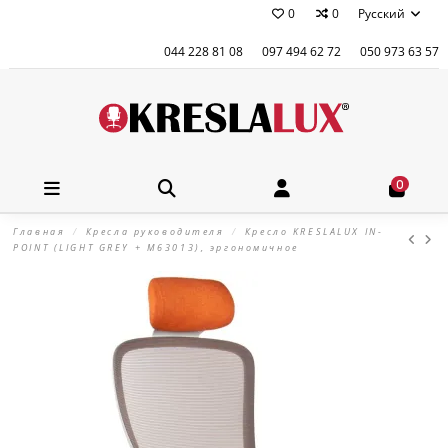
0
0
Русский
044 228 81 08
097 494 62 72
050 973 63 57
0
Главная
Кресла руководителя
Кресло KRESLALUX IN-
POINT (LIGHT GREY + M63013), эргономичное