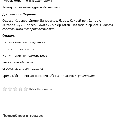
Курьер Новая почта:
уточняйте
Курьер по вашему адресу:
бесплатно
Доставка по Украине
Одесса, Харьков, Днепр, Запорожье, Львов, Кривой рог, Донецк,
Ужгород, Сумы, Херсон, Житомир, Чернигов, Полтава, Черкассы -
кресла
собственного импорта бесплатно
Оплата
Наличными при получении
Наложенный платеж
Наличными при самовывозе
Безналичный расчет
VISA/Mastercard/Приват24
Кредит/Мгновенная рассрочка/Оплата частями:
уточняйте
0
/
5
-
0
отзывы
Подробнее о товаре