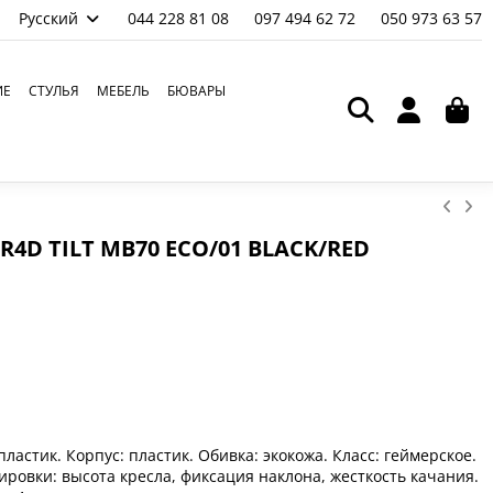
Русский
044 228 81 08
097 494 62 72
050 973 63 57
ИЕ
СТУЛЬЯ
МЕБЕЛЬ
БЮВАРЫ
R4D TILT MB70 ECO/01 BLACK/RED
ластик. Корпус: пластик. Обивка: экокожа. Класс: геймерское.
ровки: высота кресла, фиксация наклона, жесткость качания.