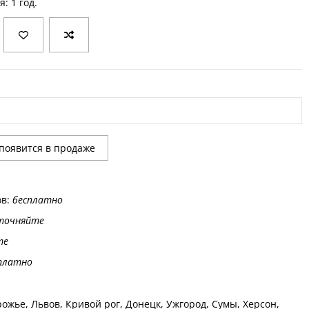
я: 1 год.
ов:
бесплатно
точняйте
те
платно
ожье, Львов, Кривой рог, Донецк, Ужгород, Сумы, Херсон,