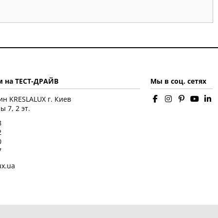
 на ТЕСТ-ДРАЙВ
Мы в соц. сетях
ин KRESLALUX г. Киев
 7, 2 эт.
8
2
0
7
ux.ua