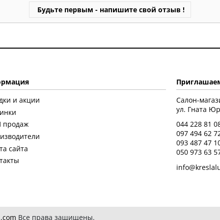
Будьте первым - напишите свой отзыв !
рмация
Приглашаем
дки и акции
Салон-магаз
ул. Гната Юры
инки
 продаж
044 228 81 0
097 494 62 7
изводители
093 487 47 1
та сайта
050 973 63 5
такты
info@kreslal
.com
Все права защищены.