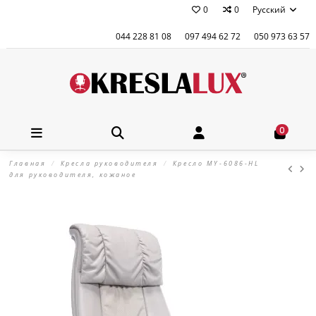
0
0
Русский
044 228 81 08
097 494 62 72
050 973 63 57
0
Главная
Кресла руководителя
Кресло MY-6086-HL
для руководителя, кожаное