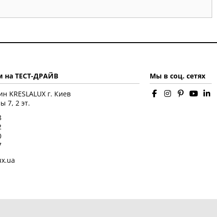
 на ТЕСТ-ДРАЙВ
Мы в соц. сетях
ин KRESLALUX г. Киев
 7, 2 эт.
8
2
0
7
ux.ua