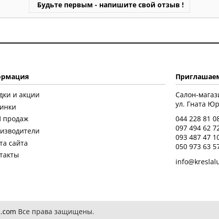
Будьте первым - напишите свой отзыв !
рмация
Приглашаем
дки и акции
Салон-магаз
ул. Гната Юры
инки
 продаж
044 228 81 0
097 494 62 7
изводители
093 487 47 1
та сайта
050 973 63 5
такты
info@kreslal
.com
Все права защищены.