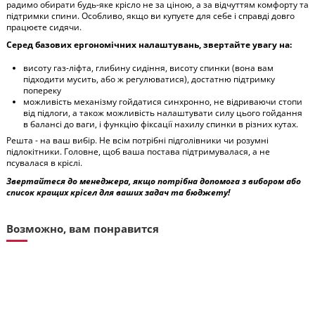
радимо обирати будь-яке крісло не за ціною, а за відчуттям комфорту та
підтримки спини. Особливо, якщо ви купуєте для себе і справді довго
працюєте сидячи.
Серед базових ергономічних налаштувань, звертайте увагу на:
висоту газ-ліфта, глибину сидіння, висоту спинки (вона вам
підходити мусить, або ж регулюватися), достатню підтримку
попереку
можливість механізму гойдатися синхронно, не відриваючи стопи
від підлоги, а також можливість налаштувати силу цього гойдання
в балансі до ваги, і функцію фіксації нахилу спинки в різних кутах.
Решта - на ваш вибір. Не всім потрібні підголівники чи розумні
підлокітники. Головне, щоб ваша постава підтримувалася, а не
псувалася в кріслі.
Звертайтеся до менеджера, якщо потрібна допомога з вибором або
список кращих крісел для ваших задач та бюджету!
Возможно, вам понравится