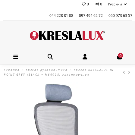
0
0
Русский
044 228 81 08
097 494 62 72
050 973 63 57
0
Главная
Кресла руководителя
Кресло KRESLALUX IN-
POINT GREY (BLACK + M66008) эргономичное