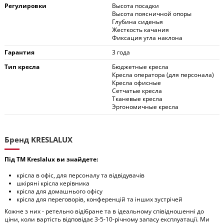
Регулировки
Высота посадки
Высота поясничной опоры
Глубина сиденья
Жесткость качания
Фиксация угла наклона
Гарантия
3 года
Тип кресла
Бюджетные кресла
Кресла оператора (для персонала)
Кресла офисные
Сетчатые кресла
Тканевые кресла
Эргономичные кресла
Бренд KRESLALUX
Під ТМ Kreslalux ви знайдете:
крісла в офіс, для персоналу та відвідувачів
шкіряні крісла керівника
крісла для домашнього офісу
крісла для переговорів, конференцій та інших зустрічей
Кожне з них - ретельно відібране та в ідеальному співідношенні до
ціни, коли вартість відповідає 3-5-10-річному запасу експлуатації. Ми