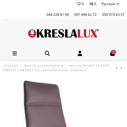
0
0
Русский
044 228 81 08
097 494 62 72
050 973 63 57
0
Главная
Кресла руководителя
Кресло QUINTI SEDUTE
AMELIE COMFORT для руководителя, кожаное