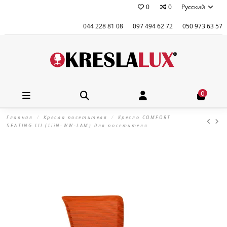
0
0
Русский
044 228 81 08
097 494 62 72
050 973 63 57
0
Главная
Кресла посетителя
Кресло COMFORT
SEATING LII (LiiN-WW-LAM) для посетителя