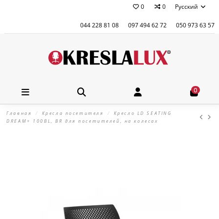
0
0
Русский
044 228 81 08
097 494 62 72
050 973 63 57
0
Главная
Кресла посетителя
Кресло LD SEATING
DREAM+ 100BL, BR для посетителей, на колесах