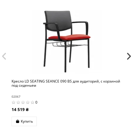
ATING SEANCE 090 BS для аудиторий, с корзиной
Кресло LD SEATI
откидным столи
02069
0
0
21 118 ₴
Купить