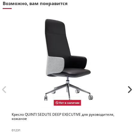
Возможно, вам понравится
чии
Нет в наличии
IVE для руководителя,
Кресло QUINTI SEDUTE DEEP для посе
01234