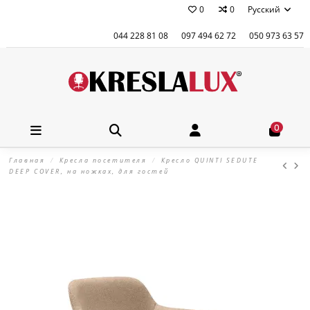
0
0
Русский
044 228 81 08
097 494 62 72
050 973 63 57
0
Главная
Кресла посетителя
Кресло QUINTI SEDUTE
DEEP COVER, на ножках, для гостей