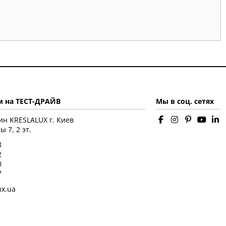
 на ТЕСТ-ДРАЙВ
Мы в соц. сетях
ин KRESLALUX г. Киев
 7, 2 эт.
8
2
0
7
ux.ua