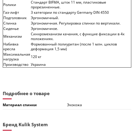
Стандарт BIFMA, шток 11 мм, пластиковые
Ролики
прорезиненные.
Газ-лифт
3 категории по стандарту Germany DIN 4550
Подголовник
Эргономичный.
Спинка
Эргономичная. Регулировка спинки по вертикали.
Сиденье
Эргономичное.
Синхромеханизм качания, с функцие фиксации в 4х
Механизм
положениях.
Набивка
Формованный полиуритан (после 1 млн. циклов
кресла
деформация 1,5 мм)
Максимальная
120 кг
нагрузка
Производство
Украина
Подробнее о товаре
Материал спинки
Экокожа
Бренд Kulik System