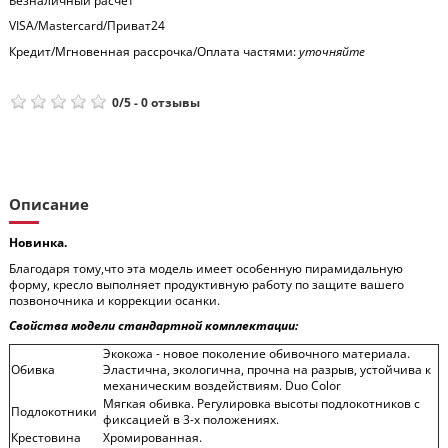
Безналичный расчет
VISA/Mastercard/Приват24
Кредит/Мгновенная рассрочка/Оплата частями:
уточняйте
0
/
5
-
0
отзывы
Описание
Новинка.
Благодаря тому,что эта модель имеет особенную пирамидальную
форму, кресло выполняет продуктивную работу по защите вашего
позвоночника и коррекции осанки.
Свойства модели стандартной комплектации:
Экокожа - новое поколение обивочного материала.
Обивка
Эластична, экологична, прочна на разрыв, устойчива к
механическим воздействиям. Duo Color
Мягкая обивка. Регулировка высоты подлокотников с
Подлокотники
фиксацией в 3-х положениях.
Крестовина
Хромированная.