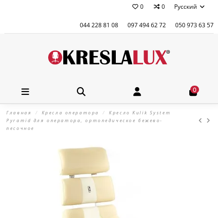
0
0
Русский
044 228 81 08
097 494 62 72
050 973 63 57
0
Главная
Кресла оператора
Кресло Kulik System
Pyramid для оператора, ортопедическое бежево-
песочное