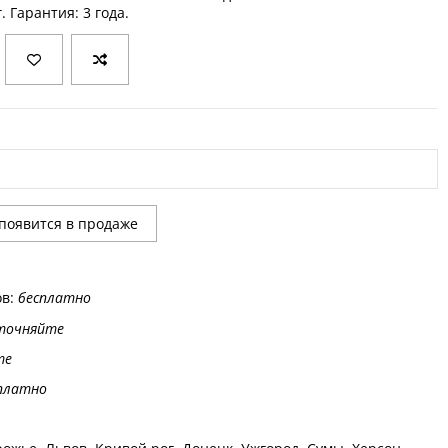
. Гарантия: 3 года.
ов:
бесплатно
точняйте
те
платно