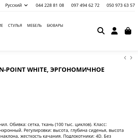
Русский
044 228 81 08
097 494 62 72
050 973 63 57
ИЕ
СТУЛЬЯ
МЕБЕЛЬ
БЮВАРЫ
IN-POINT WHITE, ЭРГОНОМИЧНОЕ
л. Обивка: сетка, ткань (100 тыс. циклов). Класс:
хронный. Регулировки: высота, глубина сиденья, высота
аклона, жесткость качания. Подлокотники: 4D. Без