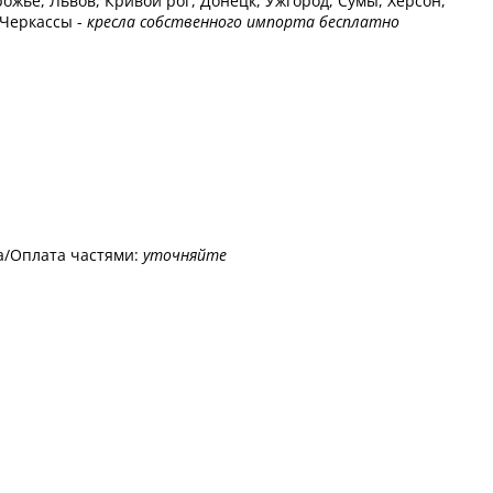
ожье, Львов, Кривой рог, Донецк, Ужгород, Сумы, Херсон,
 Черкассы -
кресла собственного импорта бесплатно
а/Оплата частями:
уточняйте