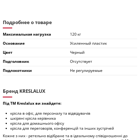
Подробнее о товаре
Максимальная нагрузка
120 кг
Основание
Усиленный пластик
Цвет
Черный
Подголовник
Отсутствует
Подлокотники
Не регулируемые
Бренд KRESLALUX
Під ТМ Kreslalux ви знайдете:
крісла в офіс, для персоналу та відвідувачів
шкіряні крісла керівника
крісла для домашнього офісу
крісла для переговорів, конференцій та інших зустрічей
Кожне з них - ретельно відібране та в ідеальному співідношенні до