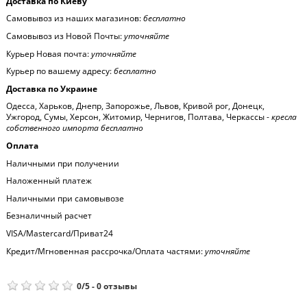
Доставка по Киеву
Самовывоз из наших магазинов:
бесплатно
Самовывоз из Новой Почты:
уточняйте
Курьер Новая почта:
уточняйте
Курьер по вашему адресу:
бесплатно
Доставка по Украине
Одесса, Харьков, Днепр, Запорожье, Львов, Кривой рог, Донецк,
Ужгород, Сумы, Херсон, Житомир, Чернигов, Полтава, Черкассы -
кресла
собственного импорта бесплатно
Оплата
Наличными при получении
Наложенный платеж
Наличными при самовывозе
Безналичный расчет
VISA/Mastercard/Приват24
Кредит/Мгновенная рассрочка/Оплата частями:
уточняйте
0
/
5
-
0
отзывы