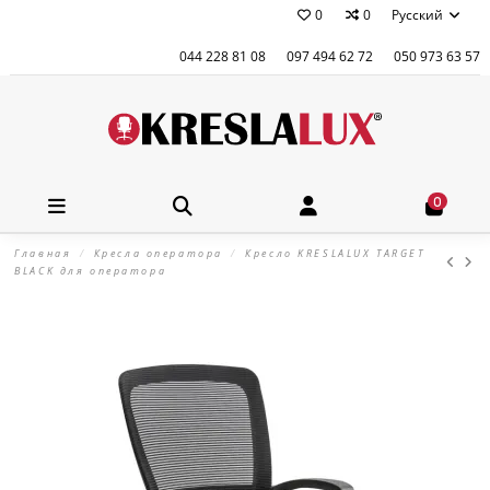
0
0
Русский
044 228 81 08
097 494 62 72
050 973 63 57
0
Главная
Кресла оператора
Кресло KRESLALUX TARGET
BLACK для оператора