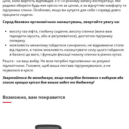
ціни, коли вартість відповідає 3-5-10-річному запасу експлуатації. Ми
радимо обирати будь-яке крісло не за ціною, а за відчуттям комфорту та
підтримки спини. Особливо, якщо ви купуєте для себе і справді довго
працюєте сидячи.
Серед базових ергономічних налаштувань, звертайте увагу на:
висоту газ-ліфта, глибину сидіння, висоту спинки (вона вам
підходити мусить, або ж регулюватися), достатню підтримку
попереку
можливість механізму гойдатися синхронно, не відриваючи стопи
від підлоги, а також можливість налаштувати силу цього гойдання
в балансі до ваги, і функцію фіксації нахилу спинки в різних кутах.
Решта - на ваш вибір. Не всім потрібні підголівники чи розумні
підлокітники. Головне, щоб ваша постава підтримувалася, а не
псувалася в кріслі.
Звертайтеся до менеджера, якщо потрібна допомога з вибором або
список кращих крісел для ваших задач та бюджету!
Возможно, вам понравится