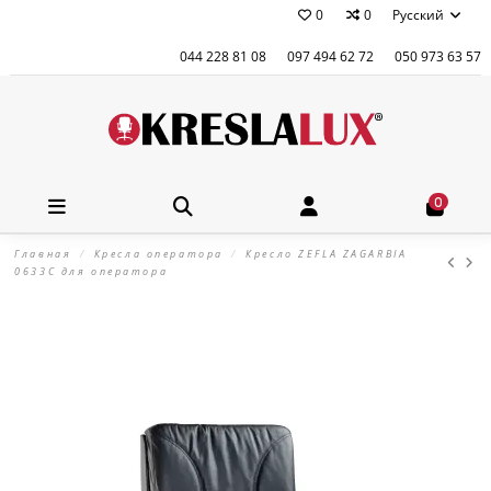
0
0
Русский
044 228 81 08
097 494 62 72
050 973 63 57
0
Главная
Кресла оператора
Кресло ZEFLA ZAGARBIA
0633C для оператора