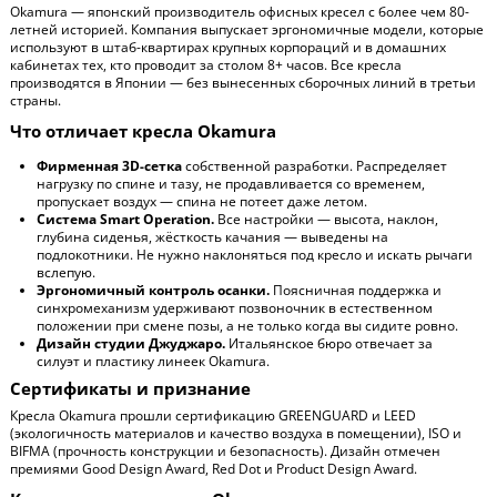
Okamura — японский производитель офисных кресел с более чем 80-
летней историей. Компания выпускает эргономичные модели, которые
используют в штаб-квартирах крупных корпораций и в домашних
кабинетах тех, кто проводит за столом 8+ часов. Все кресла
производятся в Японии — без вынесенных сборочных линий в третьи
страны.
Что отличает кресла Okamura
Фирменная 3D-сетка
собственной разработки. Распределяет
нагрузку по спине и тазу, не продавливается со временем,
пропускает воздух — спина не потеет даже летом.
Система Smart Operation.
Все настройки — высота, наклон,
глубина сиденья, жёсткость качания — выведены на
подлокотники. Не нужно наклоняться под кресло и искать рычаги
вслепую.
Эргономичный контроль осанки.
Поясничная поддержка и
синхромеханизм удерживают позвоночник в естественном
положении при смене позы, а не только когда вы сидите ровно.
Дизайн студии Джуджаро.
Итальянское бюро отвечает за
силуэт и пластику линеек Okamura.
Сертификаты и признание
Кресла Okamura прошли сертификацию GREENGUARD и LEED
(экологичность материалов и качество воздуха в помещении), ISO и
BIFMA (прочность конструкции и безопасность). Дизайн отмечен
премиями Good Design Award, Red Dot и Product Design Award.