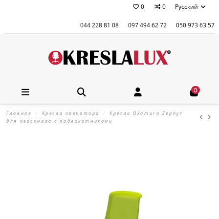
0
0
Русский
044 228 81 08
097 494 62 72
050 973 63 57
0
Главная
Кресла оператора
Кресло Okamura Zephyr
для персонала с подлокотниками