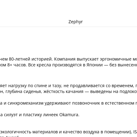
Zephyr
чем 80-летней историей. Компания выпускает эргономичные мо
лом 8+ часов. Все кресла производятся в Японии — без вынесе
ет нагрузку по спине и тазу, не продавливается со временем, 
н, глубина сиденья, жёсткость качания — выведены на подлоко
 и синхромеханизм удерживают позвоночник в естественном по
а силуэт и пластику линеек Okamura.
логичность материалов и качество воздуха в помещении), ISO