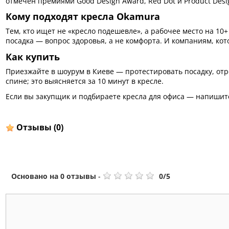
отмечен премиями Good Design Award, Red Dot и Product Desi
Кому подходят кресла Okamura
Тем, кто ищет не «кресло подешевле», а рабочее место на 1
посадка — вопрос здоровья, а не комфорта. И компаниям, кот
Как купить
Приезжайте в шоурум в Киеве — протестировать посадку, отре
спине; это выясняется за 10 минут в кресле.
Если вы закупщик и подбираете кресла для офиса — напишит
Отзывы
(0)
Основано на
0
отзывы
-
0
/
5