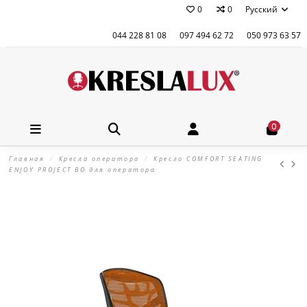
0
0
Русский
044 228 81 08
097 494 62 72
050 973 63 57
0
Главная
Кресла оператора
Кресло COMFORT SEATING
ENJOY PROJECT BO для оператора