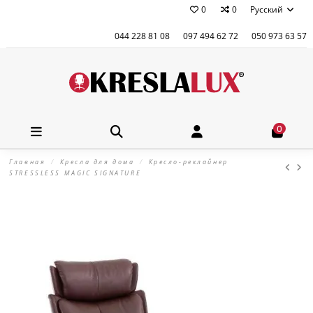
0
0
Русский
044 228 81 08
097 494 62 72
050 973 63 57
0
Главная
Кресла для дома
Кресло-реклайнер
STRESSLESS MAGIC SIGNATURE