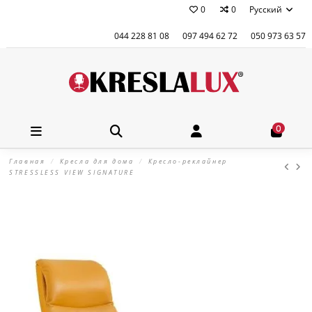
0
0
Русский
044 228 81 08
097 494 62 72
050 973 63 57
0
Главная
Кресла для дома
Кресло-реклайнер
STRESSLESS VIEW SIGNATURE