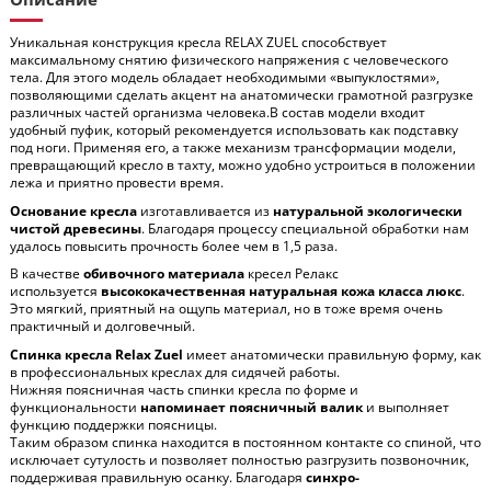
Уникальная конструкция кресла RELAX ZUEL способствует
максимальному снятию физического напряжения с человеческого
тела. Для этого модель обладает необходимыми «выпуклостями»,
позволяющими сделать акцент на анатомически грамотной разгрузке
различных частей организма человека.В состав модели входит
удобный пуфик, который рекомендуется использовать как подставку
под ноги. Применяя его, а также механизм трансформации модели,
превращающий кресло в тахту, можно удобно устроиться в положении
лежа и приятно провести время.
Основание кресла
изготавливается из
натуральной экологически
чистой древесины
. Благодаря процессу специальной обработки нам
удалось повысить прочность более чем в 1,5 раза.
В качестве
обивочного материала
кресел Релакс
используется
высококачественная натуральная кожа класса люкс
.
Это мягкий, приятный на ощупь материал, но в тоже время очень
практичный и долговечный.
Спинка кресла Relax Zuel
имеет анатомически правильную форму, как
в профессиональных креслах для сидячей работы.
Нижняя поясничная часть спинки кресла по форме и
функциональности
напоминает поясничный валик
и выполняет
функцию поддержки поясницы.
Таким образом спинка находится в постоянном контакте со спиной, что
исключает сутулость и позволяет полностью разгрузить позвоночник,
поддерживая правильную осанку. Благодаря
синхро-