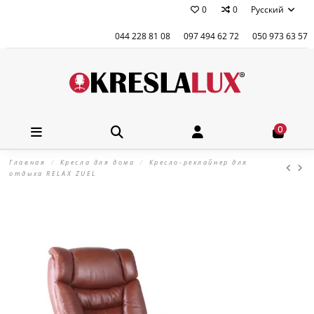
0
0
Русский
044 228 81 08
097 494 62 72
050 973 63 57
0
Главная
Кресла для дома
Кресло-реклайнер для
отдыха RELAX ZUEL