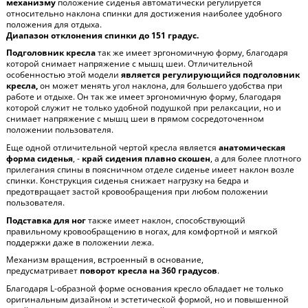
механизму
положение сиденья автоматически регулируется
относительно наклона спинки для достижения наиболее удобного
положения для отдыха.
Диапазон отклонения спинки до 151 градус.
Подголовник кресла
так же имеет эргономичную форму, благодаря
которой снимает напряжение с мышц шеи. Отличительной
особенностью
этой модели
является регулирующийся подголовник
кресла,
он может менять угол наклона, для большего удобства при
работе и отдыхе.
Он так же имеет эргономичную форму, благодаря
которой служит не только удобной подушкой при релаксации, но и
снимает напряжение с мышц шеи в прямом сосредоточенном
положении пользователя.
Еще одной отличительной чертой кресла является
анатомическая
форма сиденья
, -
край сидения плавно скошен
, а для более плотного
прилегания спины в поясничном отделе сиденье имеет наклон возле
спинки. Конструкция сиденья снижает нагрузку на бедра и
предотвращает застой кровообращения при любом положении
пользователя.
Подставка для ног
также имеет наклон, способствующий
правильному кровообращению в ногах, для комфортной и мягкой
поддержки даже в положении лежа.
Механизм вращения, встроенный в основание,
предусматривает
поворот кресла на 360 градусов
.
Благодаря L-образной форме основания кресло обладает не только
оригинальным дизайном и эстетической формой, но и повышенной