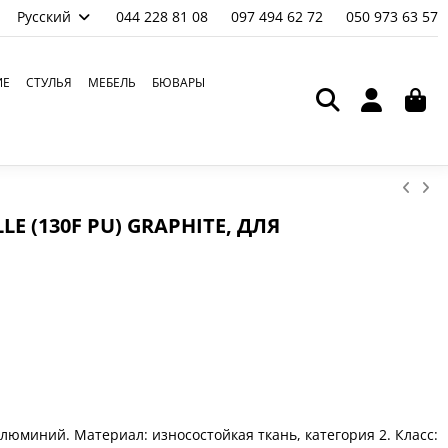
Русский
044 228 81 08
097 494 62 72
050 973 63 57
ИЕ
СТУЛЬЯ
МЕБЕЛЬ
БЮВАРЫ
E (130F PU) GRAPHITE, ДЛЯ
люминий. Материал: износостойкая ткань, категория 2. Класс: