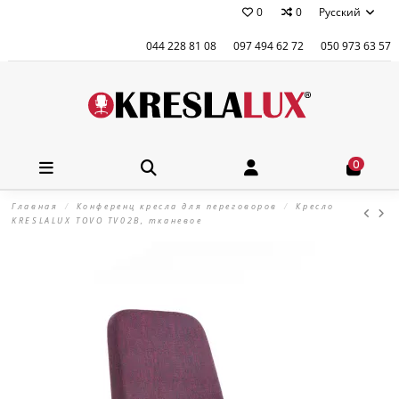
0
0
Русский
044 228 81 08
097 494 62 72
050 973 63 57
0
Главная
Конференц кресла для переговоров
Кресло
KRESLALUX TOVO TV02B, тканевое