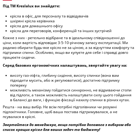
Під ТМ Kreslalux ви знайдете:
крісла в офіс, для персоналу та відвідувачів
шкіряні крісла керівника
крісла для домашнього офісу
крісла для переговорів, конференцій та інших зустрічей
Кожне з них - ретельно відібране та в ідеальному співідношенні до
ціни, коли вартість відповідає 3-5-10-річному запасу експлуатації. Ми
радимо обирати будь-яке крісло не за ціною, а за відчуттям комфорту та
підтримки спини. Особливо, якщо ви купуєте для себе і справді довго
працюєте сидячи.
Серед базових ергономічних налаштувань, звертайте увагу на:
висоту газ-ліфта, глибину сидіння, висоту спинки (вона вам
підходити мусить, або ж регулюватися), достатню підтримку
попереку
можливість механізму гойдатися синхронно, не відриваючи стопи
від підлоги, а також можливість налаштувати силу цього гойдання
в балансі до ваги, і функцію фіксації нахилу спинки в різних кутах.
Решта - на ваш вибір. Не всім потрібні підголівники чи розумні
підлокітники. Головне, щоб ваша постава підтримувалася, а не
псувалася в кріслі.
Звертайтеся до менеджера, якщо потрібна допомога з вибором або
список кращих крісел для ваших задач та бюджету!