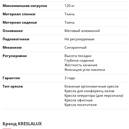
Максимальная нагрузка
120 кг
Материал спинки
Ткань
Материал сиденья
Ткань
Основание
Матовый алюминий
Подлокотники
Не регулируемые
Механизм
Синхронный
Регулировки
Высота посадки
Глубина сиденья
Жесткость качания
Фиксация угла наклона
Гарантия
3 года
Тип кресла
Кожаные эргономичные кресла
Кресла для конференц-залов
Кресла оператора (для персонала)
Кресла офисные
Кресла посетителя
Бренд KRESLALUX