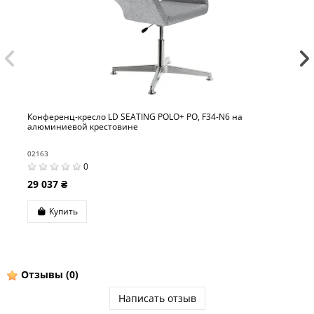
онференц-кресло LD SEATING POLO+ PO, F34-N6 на
Кон
люминиевой крестовине
на 
2163
0219
0
9 037 ₴
32 
Купить
Отзывы
(0)
Написать отзыв