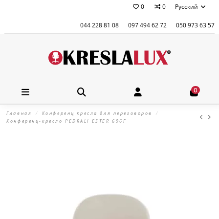
0
0
Русский
044 228 81 08
097 494 62 72
050 973 63 57
0
Главная
Конференц кресла для переговоров
Конференц-кресло PEDRALI ESTER 696F