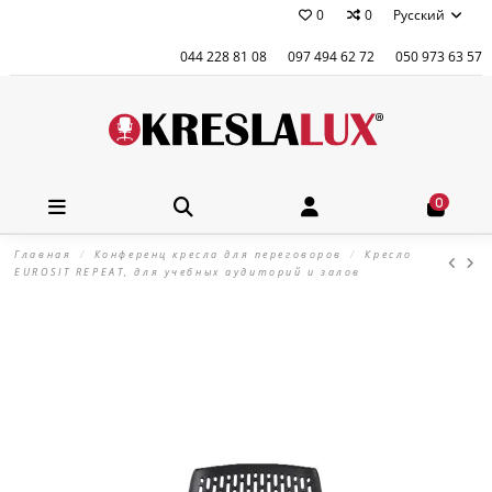
0
0
Русский
044 228 81 08
097 494 62 72
050 973 63 57
0
Главная
Конференц кресла для переговоров
Кресло
EUROSIT REPEAT, для учебных аудиторий и залов