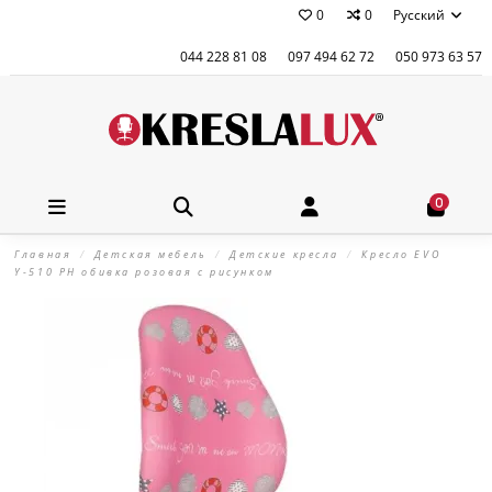
0
0
Русский
044 228 81 08
097 494 62 72
050 973 63 57
0
Главная
Детская мебель
Детские кресла
Кресло EVO
Y-510 PH обивка розовая с рисунком