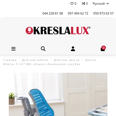
0
0
Русский
044 228 81 08
097 494 62 72
050 973 63 57
0
Главная
Детская мебель
Детские кресла
Кресло
Mealux Y-327 KBL обивка однотонная голубая