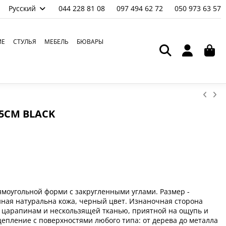
Русский
044 228 81 08
097 494 62 72
050 973 63 57
ИЕ
СТУЛЬЯ
МЕБЕЛЬ
БЮВАРЫ
5СМ BLACK
рямоугольной форми с закругленными углами. Размер -
нная натуральна кожа, черный цвет. Изнаночная сторона
 царапинам и нескользящей тканью, приятной на ощупь и
пление с поверхностями любого типа: от дерева до металла