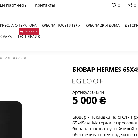
ши партнеры
Контакты
0
0
КРЕСЛА ОПЕРАТОРА
КРЕСЛА ПОСЕТИТЕЛЯ
КРЕСЛА ДЛЯ ДОМА
ДЕТСК
Заказать!
ССУАРЫ
ТЕСТ-ДРАЙВ
45см BLACK
БЮВАР HERMES 65X4
Артикул:
03344
5 000 ₴
Бювар - накладка на стол - п
65x45см. Материал: прессова
бювара покрыта устойчивой к
обеспечивающей надежное сце