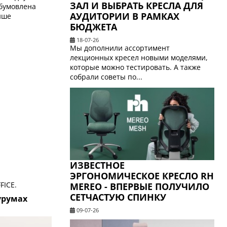
ЗАЛ И ВЫБРАТЬ КРЕСЛА ДЛЯ
 обумовлена
АУДИТОРИИ В РАМКАХ
нше
БЮДЖЕТА
18-07-26
Мы дополнили ассортимент
лекционных кресел новыми моделями,
которые можно тестировать. А также
собрали советы по...
ИЗВЕСТНОЕ
ЭРГОНОМИЧЕСКОЕ КРЕСЛО RH
FICE.
MEREO - ВПЕРВЫЕ ПОЛУЧИЛО
СЕТЧАСТУЮ СПИНКУ
урумах
09-07-26