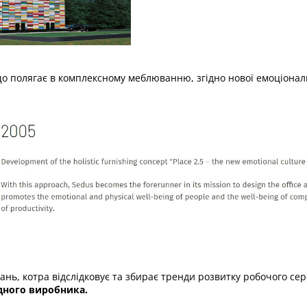
що полягає в комплексному меблюванню, згідно нової емоціонал
нань, котра відслідковує та збирає тренди розвитку робочого се
дного виробника.