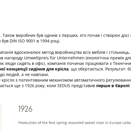
Також виробник був одним з перших, хто почав і створює досі к
був DIN ISO 9001 в 1994 році.
мпанія вдосконалює метод виробництва всіх меблів і стільниць,
в нагороду Umweltpreis für Unternehmen (екологічна премія для
як люди сидять в офісі, компанія починає працювати з Технічн
ої концепції сидіння для крісла
, що обертається. Результат: 
 до людей, а не навпаки.
 крісло з патентованим механізмом автоматичного регулювання
нається ще з 1926 року, коли SEDUS представив
перше в Європі