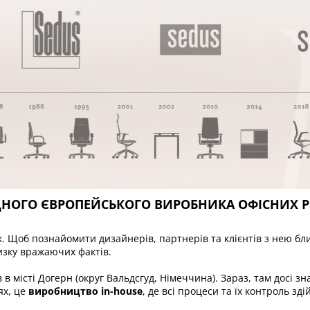
ІДНОГО ЄВРОПЕЙСЬКОГО ВИРОБНИКА ОФІСНИХ Р
к. Щоб познайомити дизайнерів, партнерів та клієнтів з нею бл
низку вражаючих фактів.
в місті Догерн (округ Вальдсгуд, Німеччина). Зараз, там досі з
ях, це
виробництво in-house
, де всі процеси та їх контроль зд