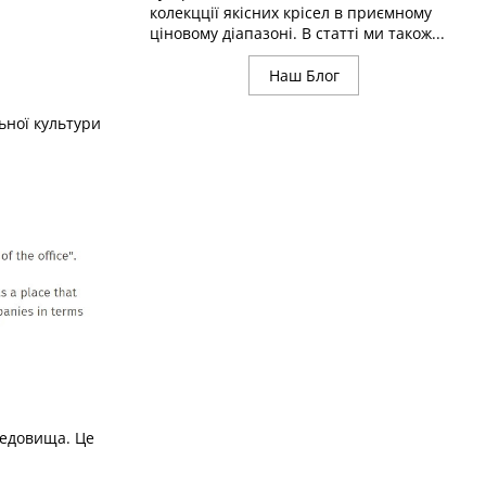
колекцції якісних крісел в приємному
ціновому діапазоні. В статті ми також...
Наш Блог
ьної культури
редовища. Це