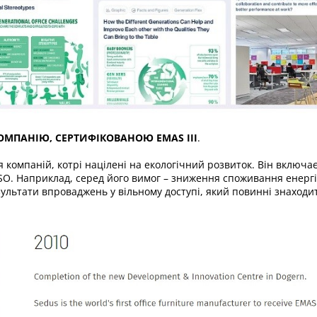
ОМПАНІЮ, СЕРТИФІКОВАНОЮ EMAS III
.
 компаній, котрі націлені на екологічний розвиток. Він включає
ISO. Наприклад, серед його вимог – зниження споживання енерг
зультати впроваджень у вільному доступі, який повинні знаходит