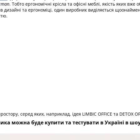
rman
. Тобто ергономічні крісла та офісні меблі, якість яких вже
 в дизайні та ергономіці, один виробник виділяється щоонайме
стю.
простору, серед яких, наприклад, ідея
LIMBIC OFFICE та DETOX OF
ника можна буде купити та тестувати в Україні в шо