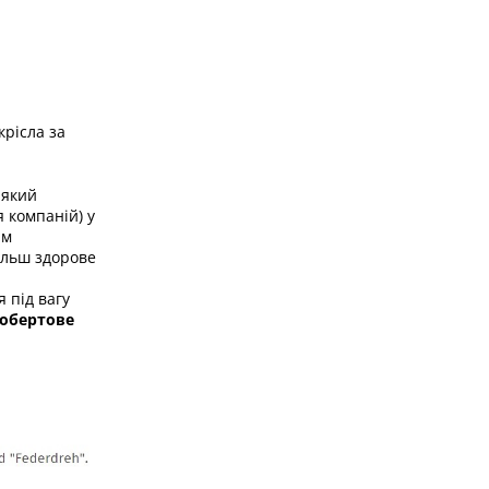
рісла за
 який
 компаній) у
им
більш здорове
 під вагу
 обертове