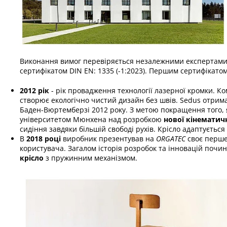
Виконання вимог перевіряється незалежними експертами. 
сертифікатом DIN EN: 1335 (-1:2023). Першим сертифікатом 
2012 рік
- рік провадження технології лазерної кромки. Ко
створює екологічно чистий дизайн без швів. Sedus отрима
Баден-Вюртемберзі 2012 року. З метою покращення того, 
університетом Мюнхена над розробкою
нової кінематичн
сидіння завдяки більшій свободі рухів. Крісло адаптується
В
2018 році
виробник презентував на
ORGATEC
своє перше
користувача. Загалом історія розробок та інновацій почи
крісло
з пружинним механізмом.