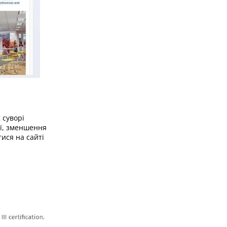
 суворі
ії, зменшення
ися на сайті