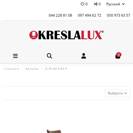
0
0
Русский
044 228 81 08
097 494 62 72
050 973 63 57
0
Главная
Бренды
GIRSBERGER
Выбрать