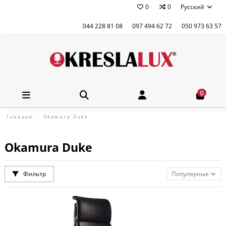
0
0
Русский
044 228 81 08
097 494 62 72
050 973 63 57
0
Главная
Okamura Duke
Okamura Duke
Фильтр
Популярные