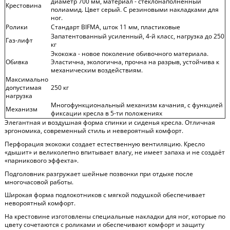
диаметр 700 мм, материал - стеклонаполненный
Крестовина
полиамид. Цвет серый. С резиновыми накладками для
ног.
Ролики
Стандарт BIFMA, шток 11 мм, пластиковые
Запатентованный усиленный, 4-й класс, нагрузка до 250
Газ-лифт
кг
Экокожа - новое поколение обивочного материала.
Обивка
Эластична, экологична, прочна на разрыв, устойчива к
механическим воздействиям.
Максимально
допустимая
250 кг
нагрузка
Многофункциональный механизм качания, с функцией
Механизм
фиксации кресла в 5-ти положениях
Элегантная и воздушная форма спинки и сиденья кресла. Отличная
эргономика, современный стиль и невероятный комфорт.
Перфорация экокожи создает естественную вентиляцию. Кресло
«дышит» и великолепно впитывает влагу, не имеет запаха и не создаёт
«парникового эффекта».
Подголовник разгружает шейные позвонки при отдыхе после
многочасовой работы.
Широкая форма подлокотников с мягкой подушкой обеспечивает
невороятный комфорт.
На крестовине изготовлены специальные накладки для ног, которые по
цвету сочетаются с роликами и обеспечивают комфорт и защиту