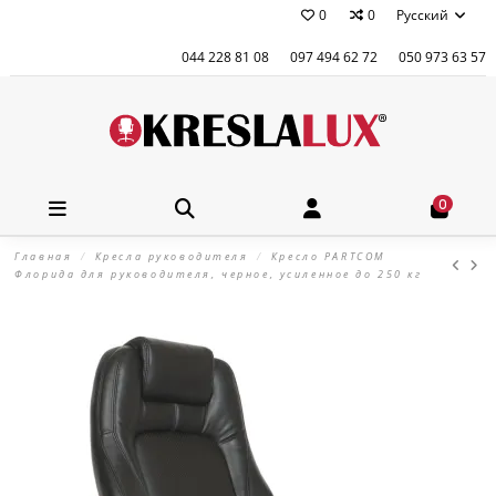
0
0
Русский
044 228 81 08
097 494 62 72
050 973 63 57
0
Главная
Кресла руководителя
Кресло PARTCOM
Флорида для руководителя, черное, усиленное до 250 кг