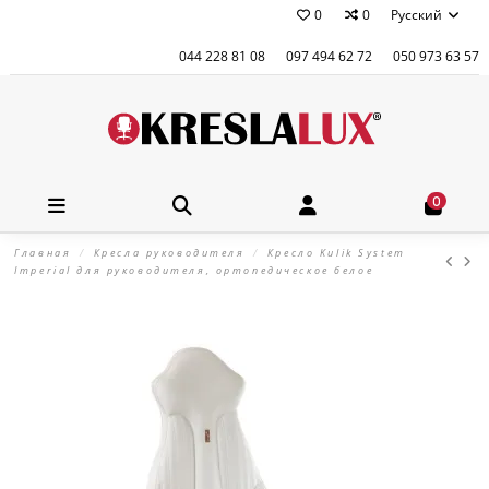
0
0
Русский
044 228 81 08
097 494 62 72
050 973 63 57
0
Главная
Кресла руководителя
Кресло Kulik System
Imperial для руководителя, ортопедическое белое