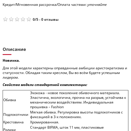
Кредит/Мгновенная рассрочка/Оплата частями:
уточняйте
0
/
5
-
0
отзывы
Описание
Новинка.
Для этой модели характерны оправданные амбиции аристократизма и
статусности. Обладая таким креслом, Вы во всём будете успешным
лидером.
Свойства модели стандартной комплектации:
Экокожа - новое поколение обивочного материала.
Эластична, экологична, прочна на разрыв, устойчива к
Обивка
механическим воздействиям. Индивидуальная
прошивка – Fashion
Мягкая обивка. Регулировка высоты подлокотников c
Подлокотники
фиксацией в 3-х положениях.
Крестовина
Хромированная.
Стандарт BIFMA, шток 11 мм, пластиковые
Ролики