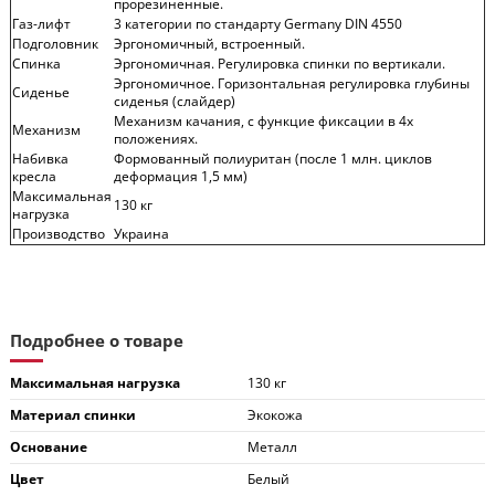
прорезиненные.
Газ-лифт
3 категории по стандарту Germany DIN 4550
Подголовник
Эргономичный, встроенный.
Спинка
Эргономичная. Регулировка спинки по вертикали.
Эргономичное. Горизонтальная регулировка глубины
Сиденье
сиденья (слайдер)
Механизм качания, с функцие фиксации в 4х
Механизм
положениях.
Набивка
Формованный полиуритан (после 1 млн. циклов
кресла
деформация 1,5 мм)
Максимальная
130 кг
нагрузка
Производство
Украина
Подробнее о товаре
Максимальная нагрузка
130 кг
Материал спинки
Экокожа
Основание
Металл
Цвет
Белый