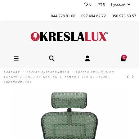
0
0
Русский
044 228 81 08
097 494 62 72
050 973 63 57
0
Главная
Кресла руководителя
Кресло ERGOHUMAN
LUXURY 2 (EHL2-AB-HAM-5D-L, сетка Т-168-B6 Green),
эргономичное