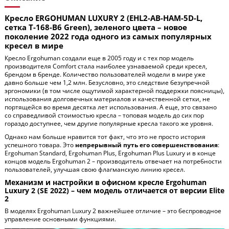
Кресло ERGOHUMAN LUXURY 2 (EHL2-AB-HAM-5D-L,
сетка Т-168-B6 Green), зеленого цвета – новое
поколение 2022 года одного из самых популярных
кресел в мире
Кресло Ergohuman создали еще в 2005 году и с тех пор модель
производителя Comfort стала наиболее узнаваемой среди кресел,
брендом в бренде. Количество пользователей модели в мире уже
давно больше чем 1,2 млн. Безусловно, это следствие безупречной
эргономики (в том числе ощутимой характерной поддержки поясницы),
использования долговечных материалов и качественной сетки, не
портящейся во время десятка лет использования. А еще, это связано
со справедливой стоимостью кресла – топовая модель до сих пор
гораздо доступнее, чем другие популярные кресла такого же уровня.
Однако нам больше нравится тот факт, что это не просто история
успешного товара. Это
непрерывный путь его совершенствования
:
Ergohuman Standard, Ergohuman Plus, Ergohuman Plus Luxury и в конце
концов модель Ergohuman 2 – производитель отвечает на потребности
пользователей, улучшая свою флагманскую линию кресел.
Механизм и настройки в офисном кресле Ergohuman
Luxury 2 (SE 2022) – чем модель отличается от версии Elite
2
В моделях Ergohuman Luxury 2 важнейшее отличие – это беспроводное
управление основными функциями.