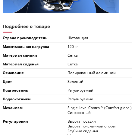
Подробнее о товаре
Страна производитель
Шотландия
Максимальная нагрузка
120 кг
Материал спинки
Сетка
Материал сиденья
Сетка
Основание
Полированный алюминий
Цвет
Зеленый
Подголовник
Регулируемый
Подлокотники
Регулируемые
Механизм
Single Level Control™ (Comfort.global)
Синхронный
Регулировки
Высота посадки
Высота поясничной опоры
Глубина сиденья