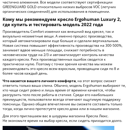
частично алюминия. Все модели соответствуют сертификации
GREENGUARD GOLD относительно низких выбросов VOC (летучих
органических соединений) для использования в помещении.
Кому мы рекомендуем кресло Ergohuman Luxury 2,
где купить и тестировать модель 2022 года
Производитель Comfort изменил как внешний вид кресел, так и
визуально незаметные вещи. А именно процесс производства,
который автоматизировали еще больше и сделали вертикальным.
Новая система повышает эффективность производства на 300-500%,
занимает вдвое меньше площади, снижает потребность в
человеческом труде на 2/3 и автоматизирует контроль качества
каждого кресла. Риск производственных ошибок сводится к
практически нулю. Поэтому с точки зрения качества мы можем
рекомендовать это кресло всем взрослым, проводящим сидя по 8 и
более часов каждый день.
Что касается вашего личного комфорта
, на этот вопрос сможет
ответить только ваша спина. Обычно, модель Ergohuman выбирают те,
кто чаще сидит ровно и лишь время от времени качается, чтобы
разгрузить тело после работы в статике. Среди его наибольших
преимуществ, пользователи всегда отмечают ощутимую поддержку
поясницы. Однако общее впечатление вы сможете составить только
тогда, когда лично протестуете кресло дома или в нашем магазине.
Для этого приглашаем вас в шоурумы магазина Кресла Люкс.
Не экономьте время на выбор кресла, если сидеть приходится долго.