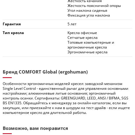
Жесткость качания
Жесткость поясничной опоры
Угол наклона сиденья
Фиксация угла наклона
Гарантия
5 лет
Тип кресла
Кресла офисные
Сетчатые кресла
Топовые компьютерные и
эргономичные кресла
Эргономичные кресла
Бренд COMFORT Global (ergohuman)
Особенности эргономичных моделей кресел: заводской механизм
Single Level Control - единственный рычаг для управления основными
настройками; алюминиевые литые основания; эргономичный
контроль осанки. Сертификаты: GREENGUARD, LEED, ANSI / BIFMA, SGS
BS EN1335. Обращайтесь к менеджеру за онлайн-каталогом, если вы
закупщик, или приезжайте к нам в шоурум на тест-драйв - если ищете
компьютерное кресло для длительной работы.
Возможно, вам понравится